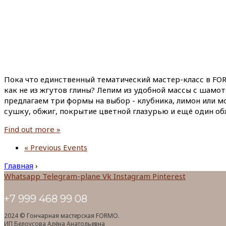
Пока что единственный тематический мастер-класс в FOR
как не из жгутов глины? Лепим из удобной массы с шамо
предлагаем три формы на выбор - клубника, лимон или мо
сушку, обжиг, покрытие цветной глазурью и ещё один об
Find out more »
«
Previous Events
Главная
›
Whatsapp
Telegram-plane
Vk
Instagram
Pinterest
+7 999 468 99 08
2024 © Гончарная мастерская FORMO.
ИП Белоусова Алёна Анатольевна