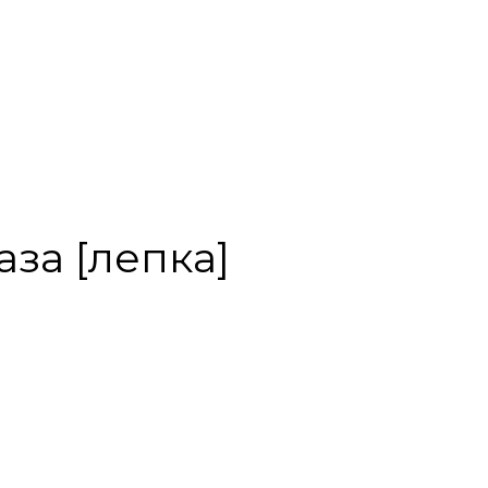
ваза [лепка]