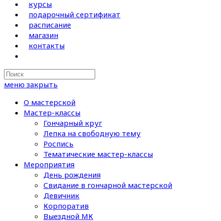
курсы
подарочный сертификат
расписание
магазин
контакты
Search
this
меню
закрыть
website
О мастерской
Мастер-классы
Гончарный круг
Лепка на свободную тему
Роспись
Тематические мастер-классы
Мероприятия
День рождения
Свидание в гончарной мастерской
Девичник
Корпоратив
Выездной МК