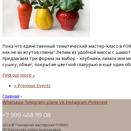
Пока что единственный тематический мастер-класс в FOR
как не из жгутов глины? Лепим из удобной массы с шамо
предлагаем три формы на выбор - клубника, лимон или мо
сушку, обжиг, покрытие цветной глазурью и ещё один об
Find out more »
«
Previous Events
Главная
›
Whatsapp
Telegram-plane
Vk
Instagram
Pinterest
+7 999 468 99 08
2024 © Гончарная мастерская FORMO.
ИП Белоусова Алёна Анатольевна