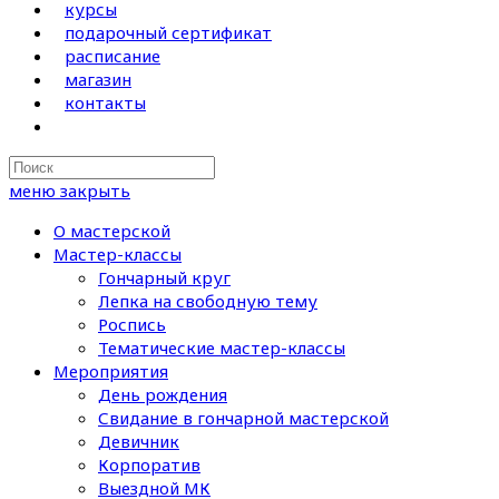
курсы
подарочный сертификат
расписание
магазин
контакты
Search
this
меню
закрыть
website
О мастерской
Мастер-классы
Гончарный круг
Лепка на свободную тему
Роспись
Тематические мастер-классы
Мероприятия
День рождения
Свидание в гончарной мастерской
Девичник
Корпоратив
Выездной МК