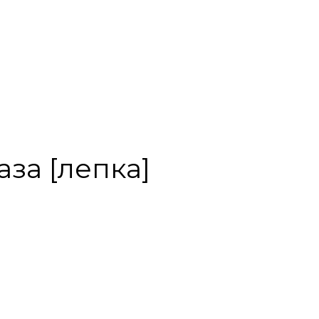
ваза [лепка]