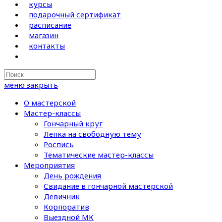
курсы
подарочный сертификат
расписание
магазин
контакты
Search
this
меню
закрыть
website
О мастерской
Мастер-классы
Гончарный круг
Лепка на свободную тему
Роспись
Тематические мастер-классы
Мероприятия
День рождения
Свидание в гончарной мастерской
Девичник
Корпоратив
Выездной МК