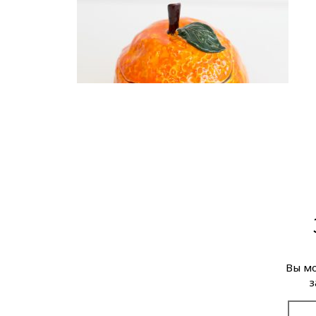
Вы мо
з