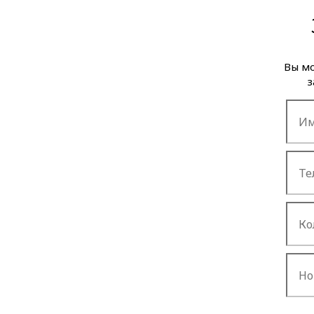
Вы мо
з