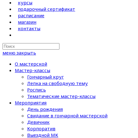
курсы
подарочный сертификат
расписание
магазин
контакты
Search
this
меню
закрыть
website
О мастерской
Мастер-классы
Гончарный круг
Лепка на свободную тему
Роспись
Тематические мастер-классы
Мероприятия
День рождения
Свидание в гончарной мастерской
Девичник
Корпоратив
Выездной МК