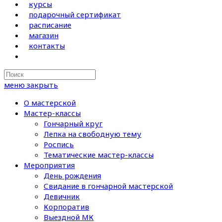
курсы
подарочный сертификат
расписание
магазин
контакты
Search
this
меню
закрыть
website
О мастерской
Мастер-классы
Гончарный круг
Лепка на свободную тему
Роспись
Тематические мастер-классы
Мероприятия
День рождения
Свидание в гончарной мастерской
Девичник
Корпоратив
Выездной МК