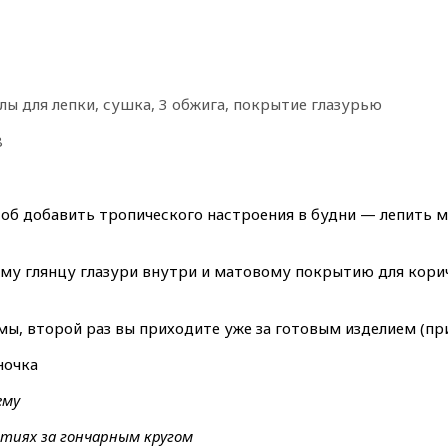
ы для лепки, сушка, 3 обжига, покрытие глазурью
8
об добавить тропического настроения в будни — лепить ми
му глянцу глазури внутри и матовому покрытию для корич
мы, второй раз вы приходите уже за готовым изделием (пр
ночка
ему
ятиях за гончарным кругом