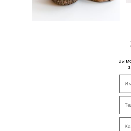
Вы мо
з