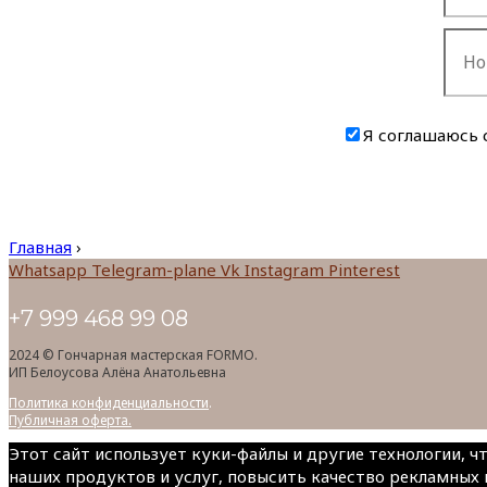
Я соглашаюсь 
Главная
›
Whatsapp
Telegram-plane
Vk
Instagram
Pinterest
+7 999 468 99 08
2024 © Гончарная мастерская FORMO.
ИП Белоусова Алёна Анатольевна
Политика конфиденциальности
.
Публичная оферта.
Этот сайт использует куки-файлы и другие технологии, 
наших продуктов и услуг, повысить качество рекламных 