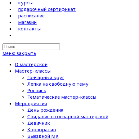
курсы
подарочный сертификат
расписание
магазин
контакты
Search
this
меню
закрыть
website
О мастерской
Мастер-классы
Гончарный круг
Лепка на свободную тему
Роспись
Тематические мастер-классы
Мероприятия
День рождения
Свидание в гончарной мастерской
Девичник
Корпоратив
Выездной МК