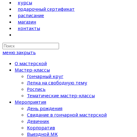
курсы
подарочный сертификат
расписание
магазин
контакты
Search
this
меню
закрыть
website
О мастерской
Мастер-классы
Гончарный круг
Лепка на свободную тему
Роспись
Тематические мастер-классы
Мероприятия
День рождения
Свидание в гончарной мастерской
Девичник
Корпоратив
Выездной МК