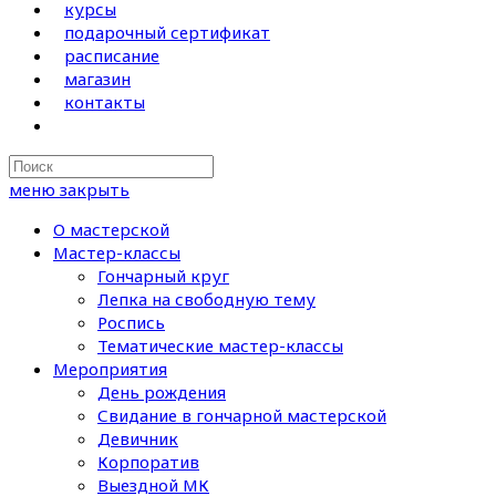
курсы
подарочный сертификат
расписание
магазин
контакты
Search
this
меню
закрыть
website
О мастерской
Мастер-классы
Гончарный круг
Лепка на свободную тему
Роспись
Тематические мастер-классы
Мероприятия
День рождения
Свидание в гончарной мастерской
Девичник
Корпоратив
Выездной МК