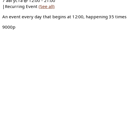
7 августа @ 12:00
-
21:00
|
Recurring Event
(See all)
An event every day that begins at 12:00, happening 35 times
9000р