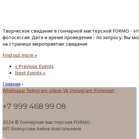
Творческое свидание в гончарной мастерской FORMO - эт
фотосессия. Дата и время проведения - по запросу. Вы м
на странице мероприятия: свидание
Find out more »
«
Previous Events
Next Events
»
Главная
›
Whatsapp
Telegram-plane
Vk
Instagram
Pinterest
+7 999 468 99 08
2024 © Гончарная мастерская FORMO.
ИП Белоусова Алёна Анатольевна