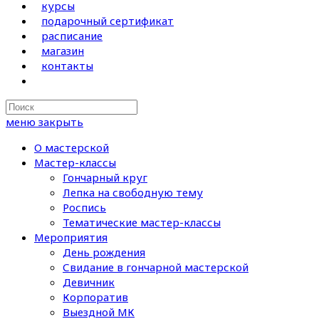
курсы
подарочный сертификат
расписание
магазин
контакты
Search
this
меню
закрыть
website
О мастерской
Мастер-классы
Гончарный круг
Лепка на свободную тему
Роспись
Тематические мастер-классы
Мероприятия
День рождения
Свидание в гончарной мастерской
Девичник
Корпоратив
Выездной МК