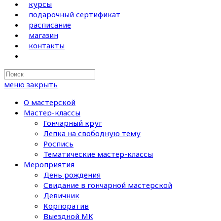
курсы
подарочный сертификат
расписание
магазин
контакты
Search
this
меню
закрыть
website
О мастерской
Мастер-классы
Гончарный круг
Лепка на свободную тему
Роспись
Тематические мастер-классы
Мероприятия
День рождения
Свидание в гончарной мастерской
Девичник
Корпоратив
Выездной МК