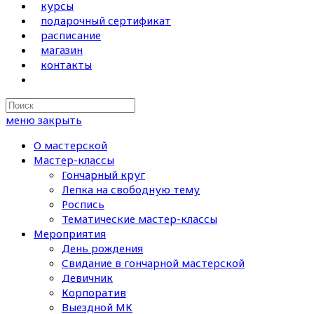
курсы
подарочный сертификат
расписание
магазин
контакты
Search
this
меню
закрыть
website
О мастерской
Мастер-классы
Гончарный круг
Лепка на свободную тему
Роспись
Тематические мастер-классы
Мероприятия
День рождения
Свидание в гончарной мастерской
Девичник
Корпоратив
Выездной МК