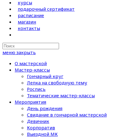
курсы
подарочный сертификат
расписание
магазин
контакты
Search
this
меню
закрыть
website
О мастерской
Мастер-классы
Гончарный круг
Лепка на свободную тему
Роспись
Тематические мастер-классы
Мероприятия
День рождения
Свидание в гончарной мастерской
Девичник
Корпоратив
Выездной МК