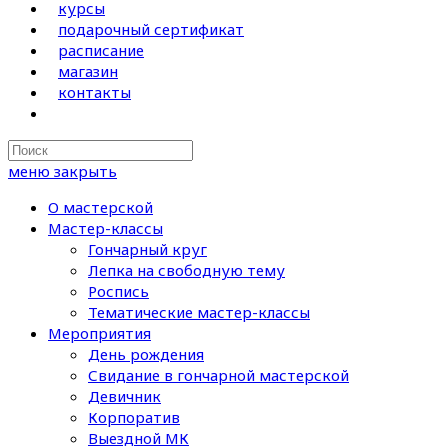
курсы
подарочный сертификат
расписание
магазин
контакты
Search
this
меню
закрыть
website
О мастерской
Мастер-классы
Гончарный круг
Лепка на свободную тему
Роспись
Тематические мастер-классы
Мероприятия
День рождения
Свидание в гончарной мастерской
Девичник
Корпоратив
Выездной МК