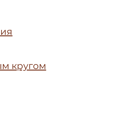
ния
ым кругом