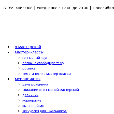
Перейти
+7 999 468 9908 | ежедневно с 12.00 до 20.00 | Новосибирс
к
содержимому
о мастерской
мастер-классы
гончарный круг
лепка на свободную тему
роспись
тематические мастер-классы
мероприятия
день рождения
свидание в гончарной мастерской
девичник
корпоратив
выездной мк
экскурсия для школьников