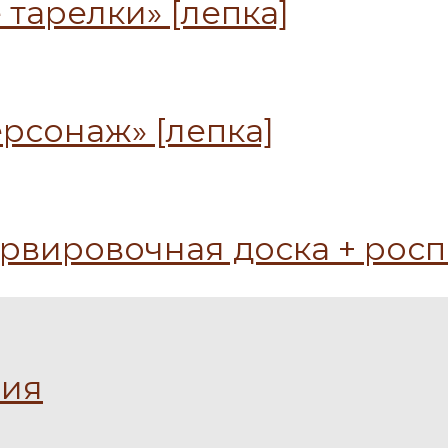
тарелки» [лепка]
рсонаж» [лепка]
рвировочная доска + роспи
ния