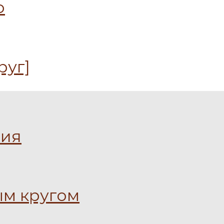
ю
руг]
ния
ым кругом