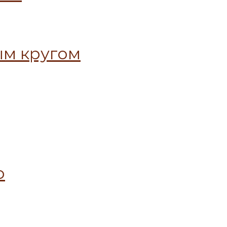
ым кругом
ю