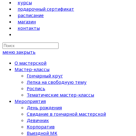
курсы
подарочный сертификат
расписание
магазин
контакты
Search
this
меню
закрыть
website
О мастерской
Мастер-классы
Гончарный круг
Лепка на свободную тему
Роспись
Тематические мастер-классы
Мероприятия
День рождения
Свидание в гончарной мастерской
Девичник
Корпоратив
Выездной МК