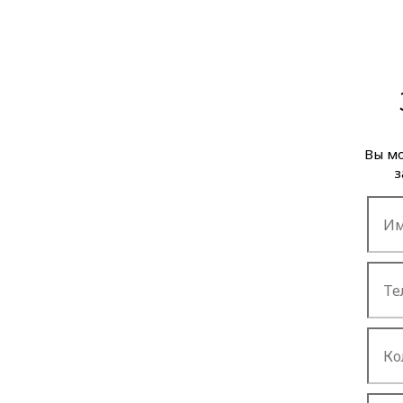
Вы мо
з