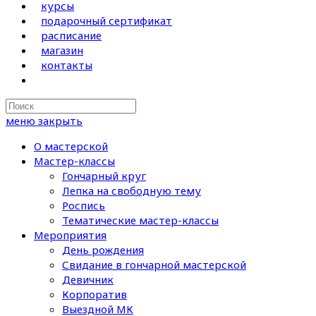
курсы
подарочный сертификат
расписание
магазин
контакты
Search
this
меню
закрыть
website
О мастерской
Мастер-классы
Гончарный круг
Лепка на свободную тему
Роспись
Тематические мастер-классы
Мероприятия
День рождения
Свидание в гончарной мастерской
Девичник
Корпоратив
Выездной МК