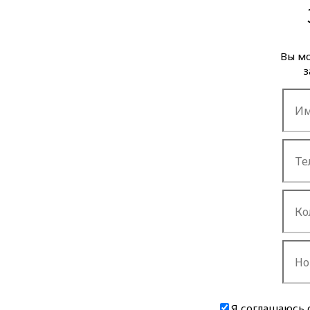
Вы мо
з
Я соглашаюсь 