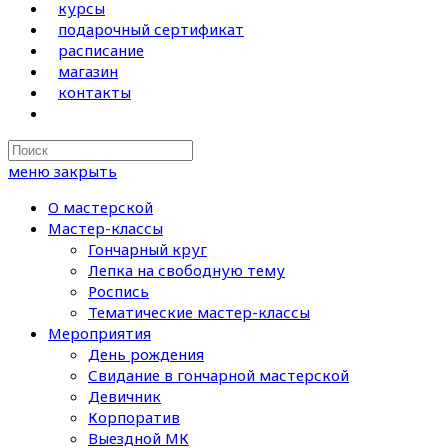
курсы
подарочный сертификат
расписание
магазин
контакты
Search
this
меню
закрыть
website
О мастерской
Мастер-классы
Гончарный круг
Лепка на свободную тему
Роспись
Тематические мастер-классы
Мероприятия
День рождения
Свидание в гончарной мастерской
Девичник
Корпоратив
Выездной МК