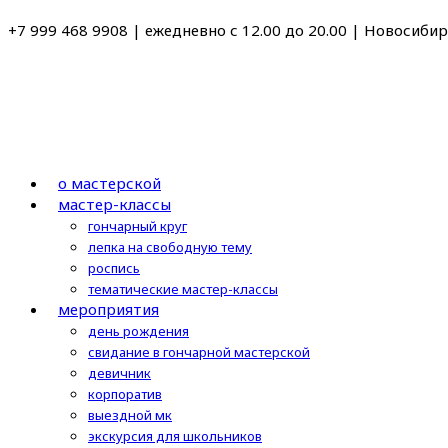
Перейти
+7 999 468 9908 | ежедневно с 12.00 до 20.00 | Новосибирс
к
содержимому
о мастерской
мастер-классы
гончарный круг
лепка на свободную тему
роспись
тематические мастер-классы
мероприятия
день рождения
свидание в гончарной мастерской
девичник
корпоратив
выездной мк
экскурсия для школьников