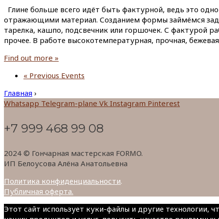
Глине больше всего идёт быть фактурной, ведь это одно 
отражающими материал. Созданием формы займёмся задейс
тарелка, кашпо, подсвечник или горшочек. С фактурой ра
прочее. В работе высокотемпературная, прочная, бежевая
Find out more »
«
Previous Events
Главная
›
Whatsapp
Telegram-plane
Vk
Instagram
Pinterest
+7 999 468 99 08
2024 © Гончарная мастерская FORMO.
ИП Белоусова Алёна Анатольевна
Политика конфиденциальности
.
Публичная оферта.
Этот сайт использует куки-файлы и другие технологии, 