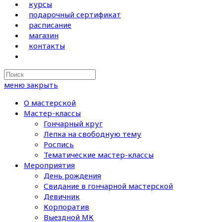
курсы
подарочный сертификат
расписание
магазин
контакты
Search
this
меню
закрыть
website
О мастерской
Мастер-классы
Гончарный круг
Лепка на свободную тему
Роспись
Тематические мастер-классы
Мероприятия
День рождения
Свидание в гончарной мастерской
Девичник
Корпоратив
Выездной МК