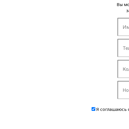
Вы мо
з
Я соглашаюсь 