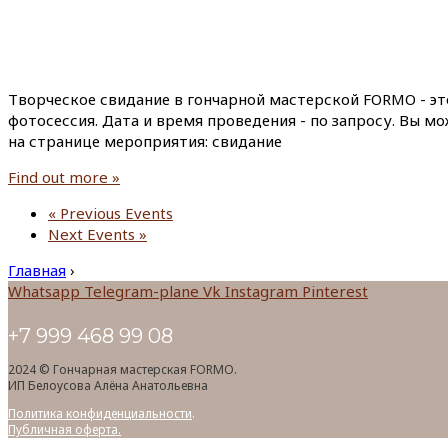
Творческое свидание в гончарной мастерской FORMO - эт
фотосессия. Дата и время проведения - по запросу. Вы м
на странице мероприятия: свидание
Find out more »
«
Previous Events
Next Events
»
Главная
›
Whatsapp
Telegram-plane
Vk
Instagram
Pinterest
+7 999 468 99 08
2024 © Гончарная мастерская FORMO.
ИП Белоусова Алёна Анатольевна
Политика конфиденциальности
.
Публичная оферта.