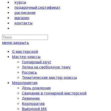
курсы
подарочный сертификат
расписание
магазин
контакты
Search
this
меню
закрыть
website
О мастерской
Мастер-классы
Гончарный круг
Лепка на свободную тему
Роспись
Тематические мастер-классы
Мероприятия
День рождения
Свидание в гончарной мастерской
Девичник
Корпоратив
Выездной МК