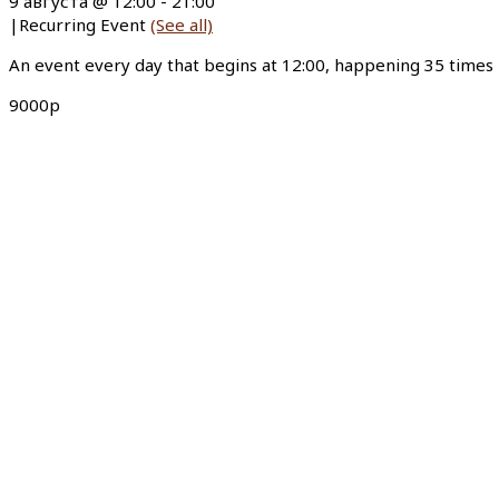
9 августа @ 12:00
-
21:00
|
Recurring Event
(See all)
An event every day that begins at 12:00, happening 35 times
9000р